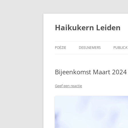
Ga
naar
de
Haikukern Leiden
inhoud
POËZIE
DEELNEMERS
PUBLICA
HAIKU 
Bijeenkomst Maart 2024
EEN LE
WOORDE
Geef een reactie