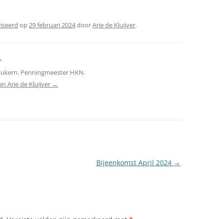
riseerd
op
29 februari 2024
door
Arie de Kluijver
.
r
ikukern. Penningmeester HKN.
an Arie de Kluijver
→
Bijeenkomst April 2024
→