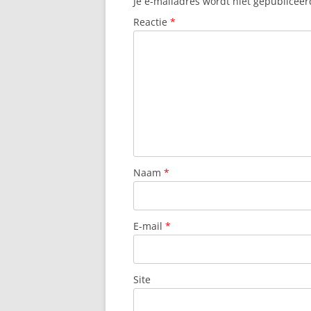
Je e-mailadres wordt niet gepubliceer
Reactie
*
Naam
*
E-mail
*
Site