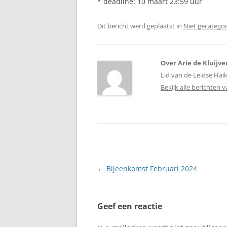
* deadline: 10 maart 23:59 uur
Dit bericht werd geplaatst in
Niet gecatego
Over Arie de Kluijve
Lid van de Leidse Ha
Bekijk alle berichten v
Berichtnavigatie
←
Bijeenkomst Februari 2024
Geef een reactie