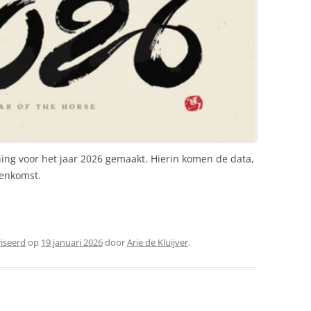
ing voor het jaar 2026 gemaakt. Hierin komen de data,
eenkomst.
riseerd
op
19 januari 2026
door
Arie de Kluijver
.