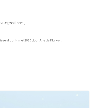
in61@gmail.com )
riseerd
op
14 mei 2025
door
Arie de Kluijver
.