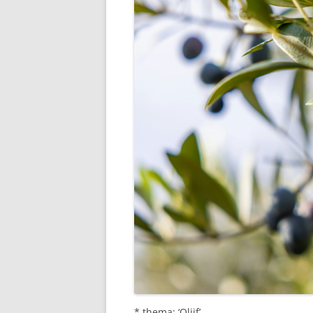
* thema: ‘Olijf’