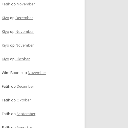
Fatih
op
November
Kiyo
op
December
Kiyo
op
November
Kiyo
op
November
Kiyo
op
Oktober
Wim Boone
op
November
Fatih
op
December
Fatih
op
Oktober
Fatih
op
September
Fatih
op
Augustus