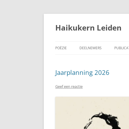
Ga
naar
de
Haikukern Leiden
inhoud
POËZIE
DEELNEMERS
PUBLICA
HAIKU 
Jaarplanning 2026
EEN LE
WOORDE
Geef een reactie